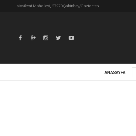
Mavikent Mahallesi, 27270 Şahinbey/Gaziantep
ANASAYFA