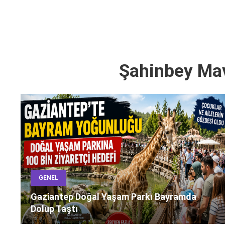
Şahinbey Mav
GENEL
Gaziantep Doğal Yaşam Parkı Bayramda
Dolup Taştı