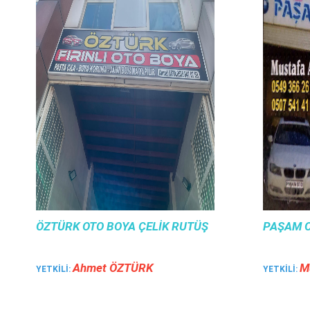
ÖZTÜRK OTO BOYA ÇELIK RUTÜŞ
PAŞAM O
Ahmet ÖZTÜRK
M
YETKILI:
YETKILI: