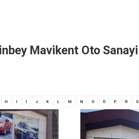
hinbey Mavikent Oto Sanayi
H
I
İ
J
K
L
M
N
O
Ö
P
R
S