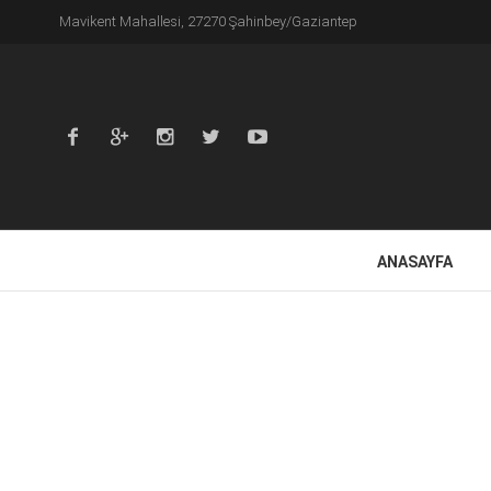
Mavikent Mahallesi, 27270 Şahinbey/Gaziantep
ANASAYFA