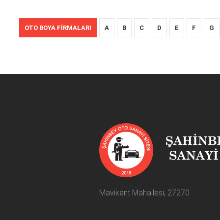
OTO BOYA FIRMALARI
A
B
C
D
E
F
G
Mavikent Mahallesi, 27270