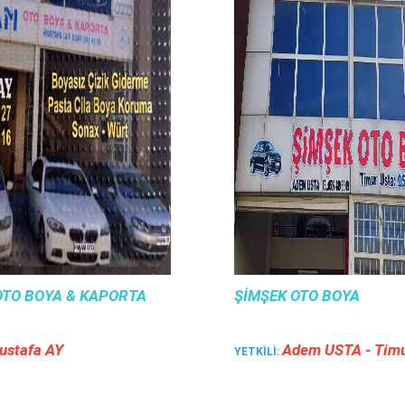
TO BOYA & KAPORTA
ŞIMŞEK OTO BOYA
ustafa AY
Adem USTA - Ti̇m
YETKILI: