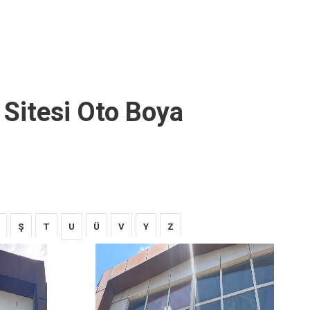
 Sitesi Oto Boya
Ş
T
U
Ü
V
Y
Z