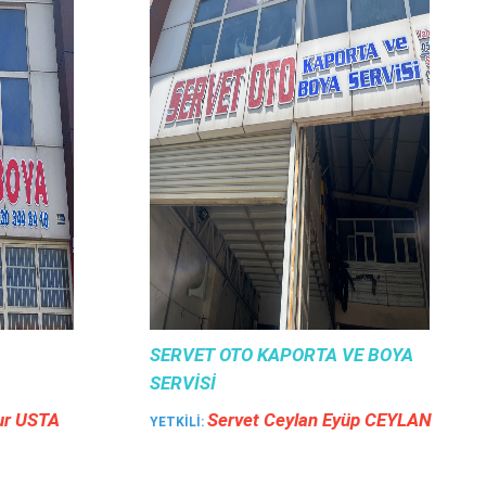
SERVET OTO KAPORTA VE BOYA
SERVISI
ur USTA
Servet Ceylan Eyüp CEYLAN
YETKILI: