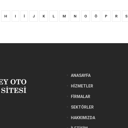
H
I
İ
J
K
L
M
N
O
Ö
P
R
S
ANASAYFA
HIZMETLER
FIRMALAR
SEKTÖRLER
HAKKIMIZDA