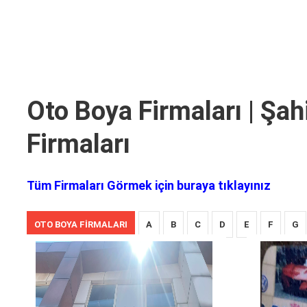
Oto Boya Firmaları | Şa
Firmaları
Tüm Firmaları Görmek için buraya tıklayınız
OTO BOYA FIRMALARI
A
B
C
D
E
F
G