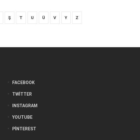
Ş
T
U
Ü
V
Y
Z
FACEBOOK
TWITTER
INSTAGRAM
YOUTUBE
PINTEREST