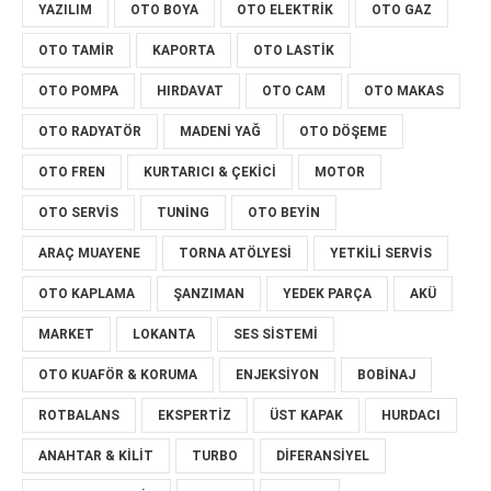
YAZILIM
OTO BOYA
OTO ELEKTRIK
OTO GAZ
OTO TAMIR
KAPORTA
OTO LASTIK
OTO POMPA
HIRDAVAT
OTO CAM
OTO MAKAS
OTO RADYATÖR
MADENI YAĞ
OTO DÖŞEME
OTO FREN
KURTARICI & ÇEKICI
MOTOR
OTO SERVIS
TUNING
OTO BEYIN
ARAÇ MUAYENE
TORNA ATÖLYESI
YETKILI SERVIS
OTO KAPLAMA
ŞANZIMAN
YEDEK PARÇA
AKÜ
MARKET
LOKANTA
SES SİSTEMİ
OTO KUAFÖR & KORUMA
ENJEKSİYON
BOBİNAJ
ROTBALANS
EKSPERTIZ
ÜST KAPAK
HURDACI
ANAHTAR & KILIT
TURBO
DIFERANSIYEL