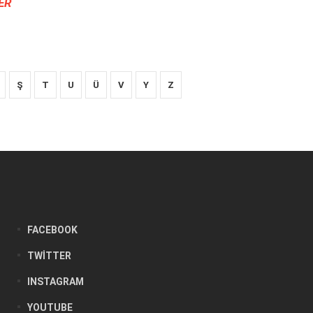
ER
Ş
T
U
Ü
V
Y
Z
FACEBOOK
TWITTER
INSTAGRAM
YOUTUBE