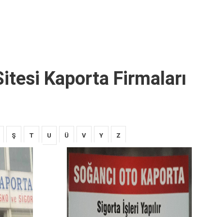
itesi Kaporta Firmaları
Ş
T
U
Ü
V
Y
Z