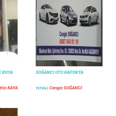
E BOYA
SOĞANCI OTO KAPORTA
tti̇n KAYA
Cengi̇z SOĞANCI
YETKILI: