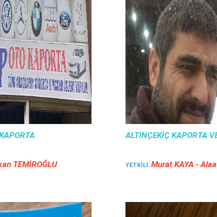
 KAPORTA
ALTINÇEKIÇ KAPORTA V
kan TEMİROĞLU
Murat KAYA - Alaa
YETKILI: