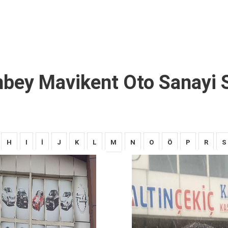
nbey Mavikent Oto Sanayi S
H
I
İ
J
K
L
M
N
O
Ö
P
R
S