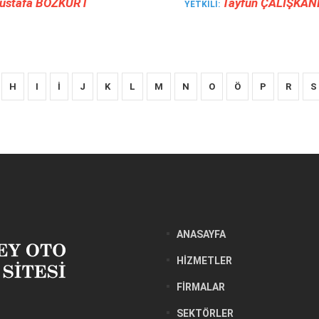
ustafa BOZKURT
Tayfun ÇALIŞKAN
YETKILI:
H
I
İ
J
K
L
M
N
O
Ö
P
R
S
ANASAYFA
HIZMETLER
FIRMALAR
SEKTÖRLER