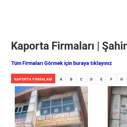
Kaporta Firmaları | Şahi
Tüm Firmaları Görmek için buraya tıklayınız
KAPORTA FIRMALARI
A
B
C
D
E
F
G