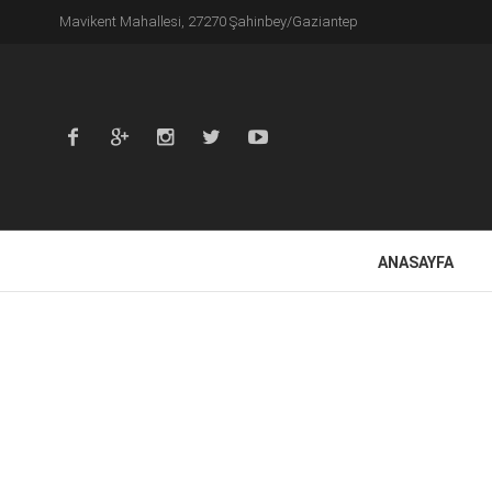
Mavikent Mahallesi, 27270 Şahinbey/Gaziantep
ANASAYFA