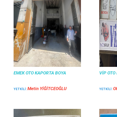
EMEK OTO KAPORTA BOYA
VIP OTO
Meti̇n YİĞİTCEOĞLU
O
YETKILI:
YETKILI: