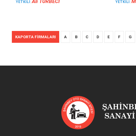
Ali̇ TÜRBECİ
M
YETKILI:
YETKILI:
KAPORTA FIRMALARI
A
B
C
D
E
F
G