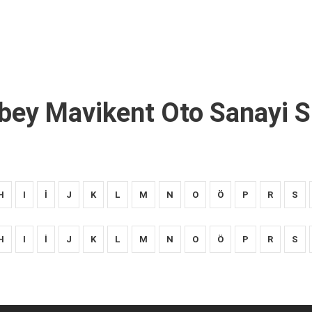
bey Mavikent Oto Sanayi S
H
I
İ
J
K
L
M
N
O
Ö
P
R
S
H
I
İ
J
K
L
M
N
O
Ö
P
R
S