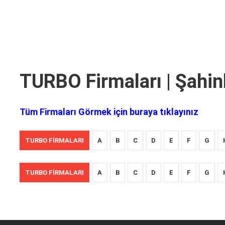
TURBO Firmaları | Şahin
Tüm Firmaları Görmek için buraya tıklayınız
TURBO FIRMALARI
A
B
C
D
E
F
G
TURBO FIRMALARI
A
B
C
D
E
F
G