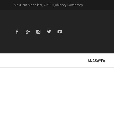
Mavikent Mahallesi, 27270 Şahinbey/Gaziantep
ANASAYFA