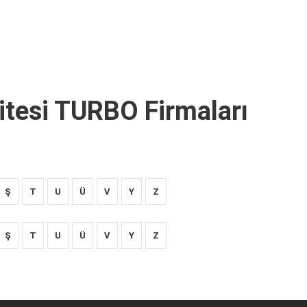
itesi TURBO Firmaları
Ş
T
U
Ü
V
Y
Z
Ş
T
U
Ü
V
Y
Z