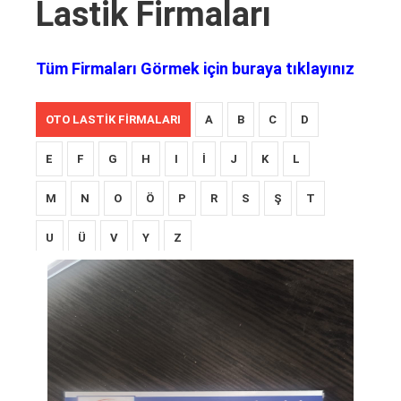
Lastik Firmaları
Tüm Firmaları Görmek için buraya tıklayınız
OTO LASTIK FIRMALARI
A
B
C
D
E
F
G
H
I
İ
J
K
L
M
N
O
Ö
P
R
S
Ş
T
U
Ü
V
Y
Z