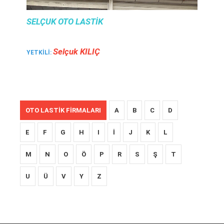
SELÇUK OTO LASTIK
Selçuk KILIÇ
YETKILI:
OTO LASTIK FIRMALARI
A
B
C
D
E
F
G
H
I
İ
J
K
L
M
N
O
Ö
P
R
S
Ş
T
U
Ü
V
Y
Z