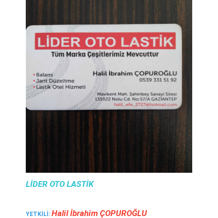
LIDER OTO LASTIK
Hali̇l İbrahi̇m ÇOPUROĞLU
YETKILI: