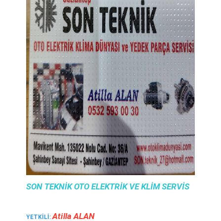
SON TEKNİK OTO ELEKTRİK VE KLİM SERVİS
Ati̇lla ALAN
YETKILI: