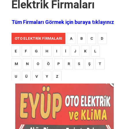
Elektrik Firmaları
Tüm Firmaları Görmek için buraya tıklayınız
OTO ELEKTRIK FIRMALARI
A
B
C
D
E
F
G
H
I
İ
J
K
L
M
N
O
Ö
P
R
S
Ş
T
U
Ü
V
Y
Z