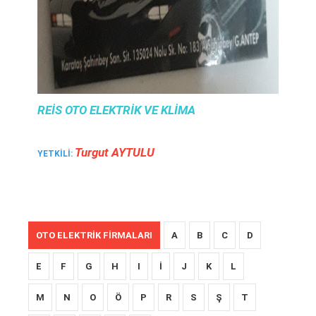
REIS OTO ELEKTRIK VE KLIMA
Turgut AYTULU
YETKILI:
OTO ELEKTRIK FIRMALARI
A
B
C
D
E
F
G
H
I
İ
J
K
L
M
N
O
Ö
P
R
S
Ş
T