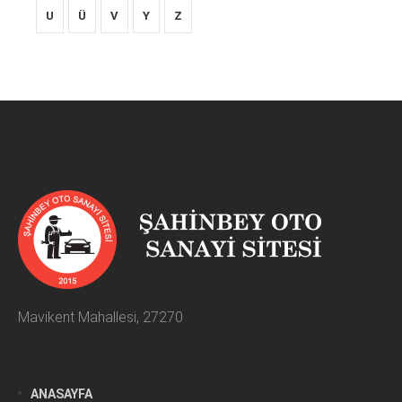
U
Ü
V
Y
Z
Mavikent Mahallesi, 27270
ANASAYFA