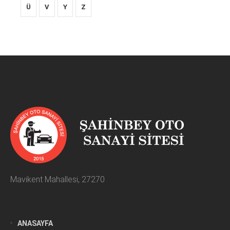
Ü
V
Y
Z
Mavikent Mahallesi, 27270
ANASAYFA