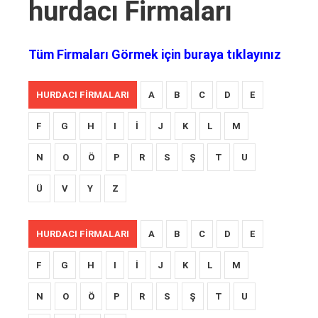
hurdacı Firmaları
Tüm Firmaları Görmek için buraya tıklayınız
HURDACI FIRMALARI
A
B
C
D
E
F
G
H
I
İ
J
K
L
M
N
O
Ö
P
R
S
Ş
T
U
Ü
V
Y
Z
HURDACI FIRMALARI
A
B
C
D
E
F
G
H
I
İ
J
K
L
M
N
O
Ö
P
R
S
Ş
T
U